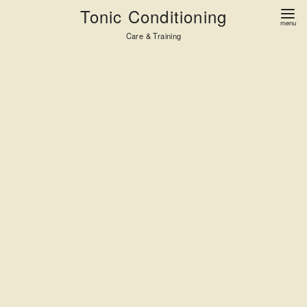
コ
Tonic Conditioning
ン
Care & Training
テ
ン
ツ
へ
移
動
料金表
PRICE