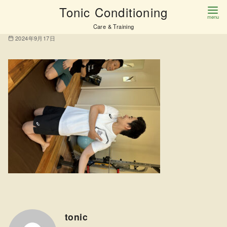
コ
Tonic Conditioning
IMG_0067
ン
Care & Training
テ
2024年9月17日
ン
ツ
へ
移
動
tonic