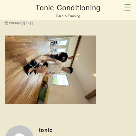
コ
Tonic Conditioning
IMG_0106
ン
Care & Training
テ
2024年9月17日
ン
ツ
へ
移
動
tonic