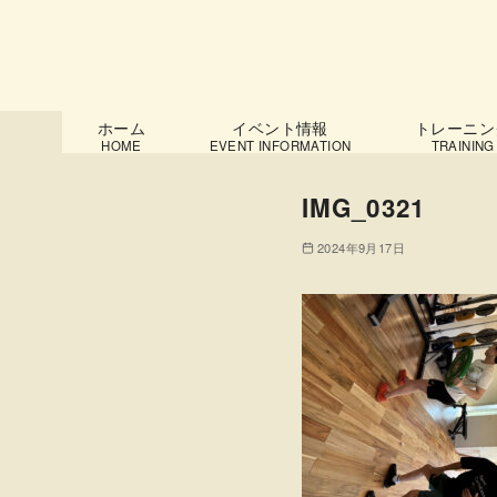
コ
ホーム
イベント情報
トレーニン
HOME
EVENT INFORMATION
TRAINING
ン
テ
IMG_0321
ン
ツ
2024年9月17日
へ
移
動