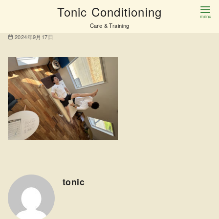
コ
Tonic Conditioning
IMG_9906
ン
Care & Training
テ
2024年9月17日
ン
ツ
へ
移
動
tonic