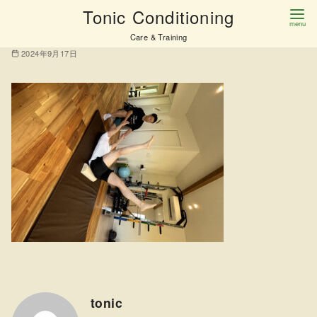
コ
Tonic Conditioning
IMG_9999
ン
Care & Training
テ
2024年9月17日
ン
ツ
へ
移
動
tonic