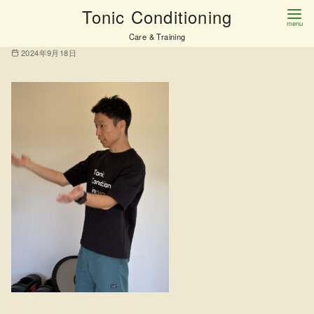
コ
Tonic Conditioning
IMG_0181
ン
Care & Training
テ
2024年9月18日
ン
ツ
へ
移
動