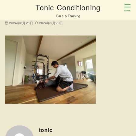
コ
Tonic Conditioning
IMG_0985
ン
Care & Training
テ
2024年8月23日
2024年9月29日
ン
ツ
へ
移
動
tonic