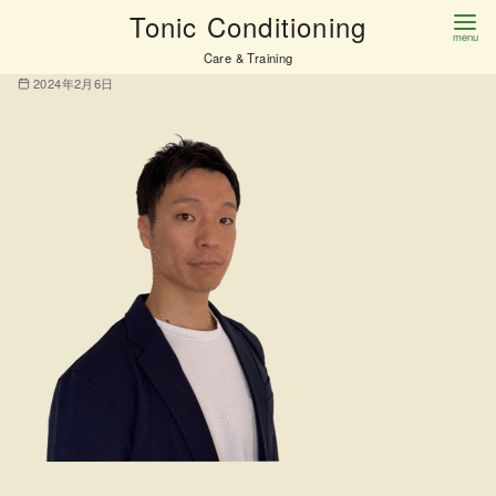
コ
Tonic Conditioning
tabata-1
ン
Care & Training
テ
2024年2月6日
ン
ツ
へ
移
動